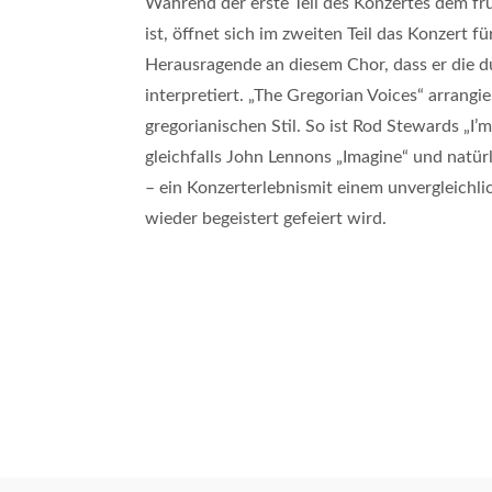
Während der erste Teil des Konzertes dem fr
ist, öffnet sich im zweiten Teil das Konzert f
Herausragende an diesem Chor, dass er die d
interpretiert. „The Gregorian Voices“ arrang
gregorianischen Stil. So ist Rod Stewards „I’m
gleichfalls John Lennons „Imagine“ und na
– ein Konzerterlebnismit einem unvergleich
wieder begeistert gefeiert wird.